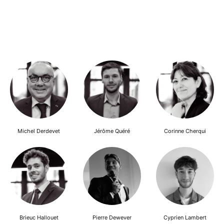
Michel Derdevet
Jérôme Quéré
Corinne Cherqui
Brieuc Hallouet
Pierre Dewever
Cyprien Lambert