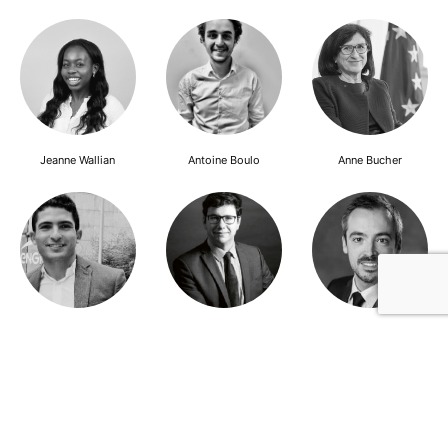
Jeanne Wallian
Antoine Boulo
Anne Bucher
Mohamed Es-Sbai
Olivier Marty
Pierre Berlioz
Adhésion
Contact
Mentions légales
Déclaration de confidentialité