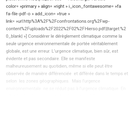
color= »primary » align= »right » i_icon_fontawesome= »fa
fa-file-pdf-o » add_icon= »true »
link= »url:http%3A%2F%2Fconfrontations.org%2Fwp-
content%2Fuploads%2F2022%2F02%2FHierso.pdf||target:%2
0_blank| »] Considérer le dérèglement climatique comme la
seule urgence environnementale de portée véritablement
globale, est une erreur. L’urgence climatique, bien sûr, est
évidente et pas secondaire. Elle se manifeste
malheureusement au quotidien, même si elle peut être
observée de manière différenciée et différée dans le temps et
selon les zones géographiques. Mais l’urgence
environnementale ne se réduit pas à l’urgence climatique. En
effet, les bouleversements fondamentaux à l’oeuvre en
matière de biodiversité doivent nous interpeller tout autant. Le
vivant disparaît actuellement à un rythme inconnu jusqu’ici
sur notre planète. Les premières causes d’effondrement
de la biodiversité restent la destruction des habitats, les
pollutions généralisées des écosystèmes et les