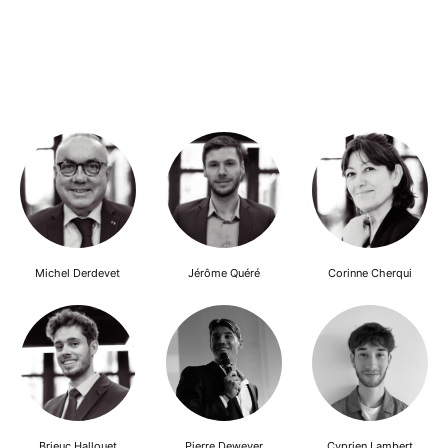
Michel Derdevet
Jérôme Quéré
Corinne Cherqui
Brieuc Hallouet
Pierre Dewever
Cyprien Lambert