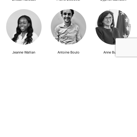
Jeanne Wallian
Antoine Boulo
Anne Bucher
Mohamed Es-Sbai
Olivier Marty
Pierre Berlioz
Adhésion
Contact
Mentions légales
Déclaration de confidentialité