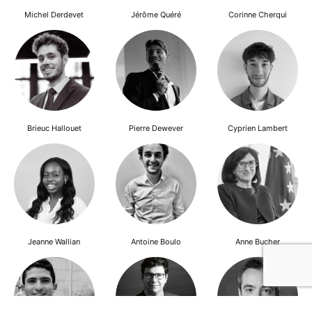
Michel Derdevet
Jérôme Quéré
Corinne Cherqui
Brieuc Hallouet
Pierre Dewever
Cyprien Lambert
Jeanne Wallian
Antoine Boulo
Anne Bucher