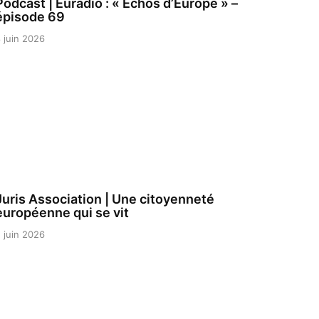
Podcast | Euradio : « Échos d’Europe » –
épisode 69
 juin 2026
Juris Association | Une citoyenneté
européenne qui se vit
 juin 2026