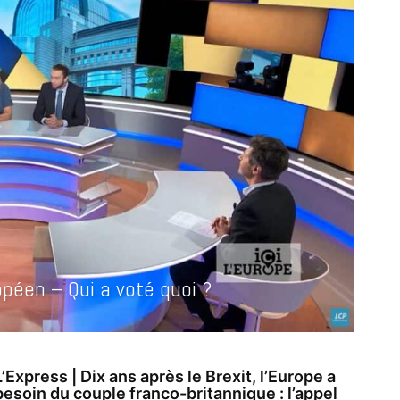
opéen – Qui a voté quoi ?
L’Express | Dix ans après le Brexit, l’Europe a
besoin du couple franco-britannique : l’appel