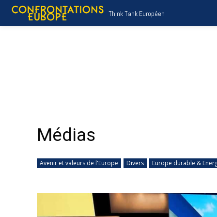
Think Tank Européen
Médias
Avenir et valeurs de l'Europe
Divers
Europe durable & Energ