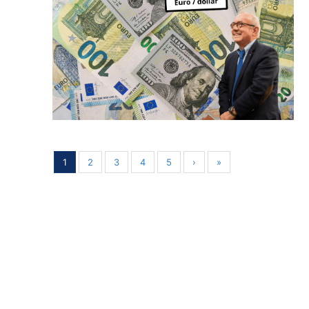
1
2
3
4
5
›
»