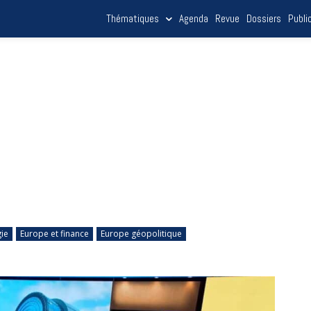
Thématiques
Agenda
Revue
Dossiers
Publi
ie
Europe et finance
Europe géopolitique