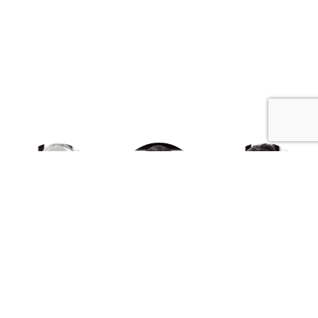
Michel Derdevet
Jérôme Quéré
Corinne Cherqui