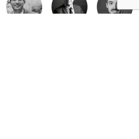
Mohamed Es-Sbai
Olivier Marty
Pierre Berlioz
Adhésion
Contact
Mentions légales
Déclaration de confidentialité
© Copyright - Confrontations Europe - Think Tank Européen