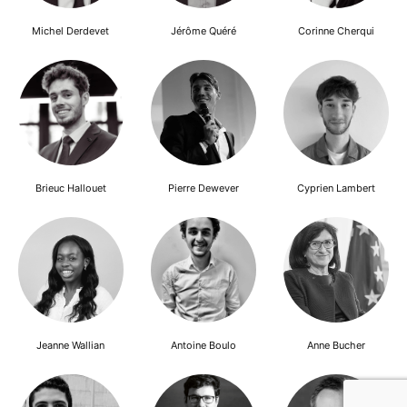
Michel Derdevet
Jérôme Quéré
Corinne Cherqui
Brieuc Hallouet
Pierre Dewever
Cyprien Lambert
Jeanne Wallian
Antoine Boulo
Anne Bucher