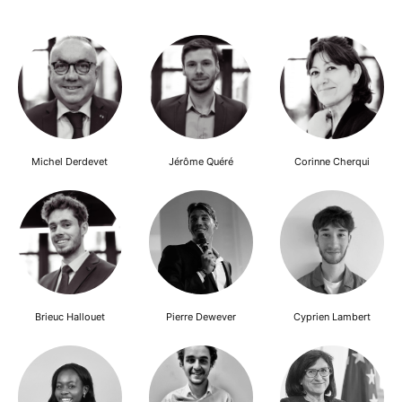
Michel Derdevet
Jérôme Quéré
Corinne Cherqui
Brieuc Hallouet
Pierre Dewever
Cyprien Lambert