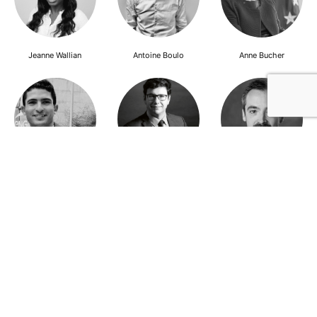
Jeanne Wallian
Antoine Boulo
Anne Bucher
Mohamed Es-Sbai
Olivier Marty
Pierre Berlioz
Adhésion
Contact
Mentions légales
Déclaration de confidentialité
© Copyright - Confrontations Europe - Think Tank Européen