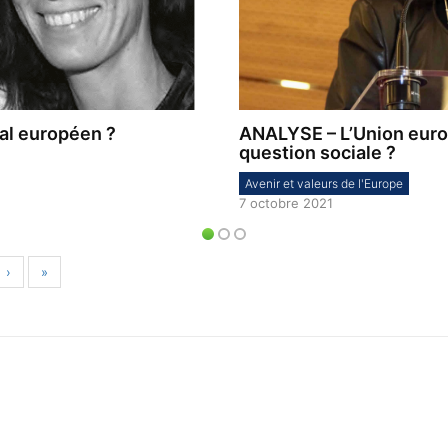
ial européen ?
ANALYSE – L’Union europ
question sociale ?
Avenir et valeurs de l'Europe
7 octobre 2021
›
»