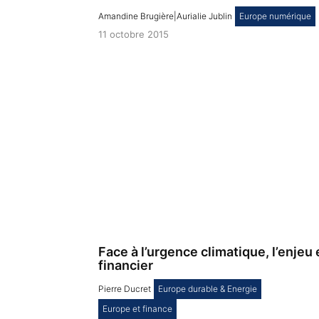
Amandine Brugière|Aurialie Jublin
,
Europe numérique
11 octobre 2015
Face à l’urgence climatique, l’enjeu 
financier
Pierre Ducret
,
Europe durable & Energie
,
Europe et finance