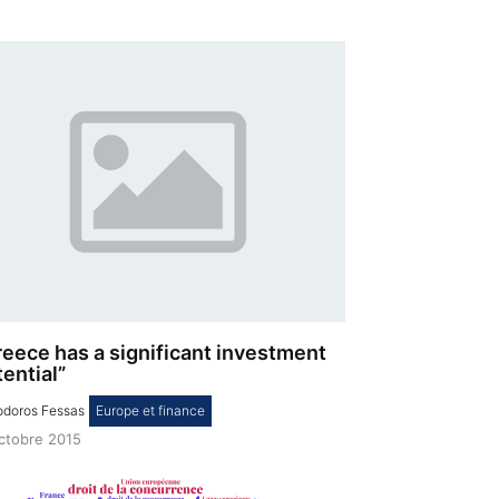
reece has a significant investment
ential”
doros Fessas
,
Europe et finance
octobre 2015