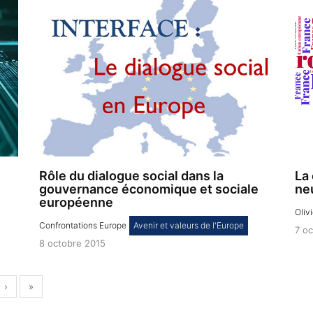
Rôle du dialogue social dans la
La
gouvernance économique et sociale
ne
européenne
Oliv
Confrontations Europe
,
Avenir et valeurs de l'Europe
7 o
8 octobre 2015
›
»