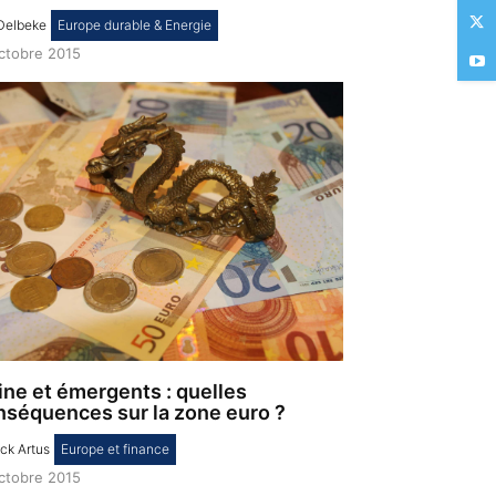
Delbeke
,
Europe durable & Energie
octobre 2015
ine et émergents : quelles
nséquences sur la zone euro ?
ick Artus
,
Europe et finance
octobre 2015