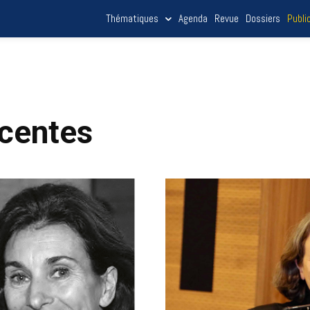
Thématiques
Agenda
Revue
Dossiers
Publi
écentes