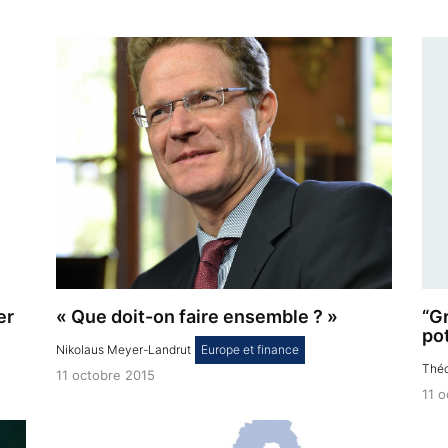
er
« Que doit-on faire ensemble ? »
“G
pot
Nikolaus Meyer-Landrut
,
Europe et finance
Théo
11 octobre 2015
11 