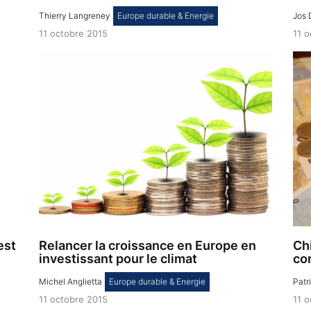
Thierry Langreney
,
Europe durable & Energie
Jos 
11 octobre 2015
11 
est
Relancer la croissance en Europe en
Ch
investissant pour le climat
co
Michel Anglietta
,
Europe durable & Energie
Patr
11 octobre 2015
11 