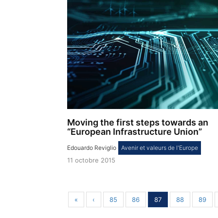
Moving the first steps towards an
“European Infrastructure Union”
Edouardo Reviglio
,
Avenir et valeurs de l'Europe
11 octobre 2015
«
‹
85
86
87
88
89