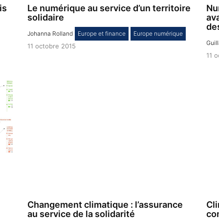
is
Le numérique au service d’un territoire
Nu
solidaire
ava
de
Johanna Rolland
,
Europe et finance
,
Europe numérique
Guil
11 octobre 2015
11 
Changement climatique : l’assurance
Cl
au service de la solidarité
co