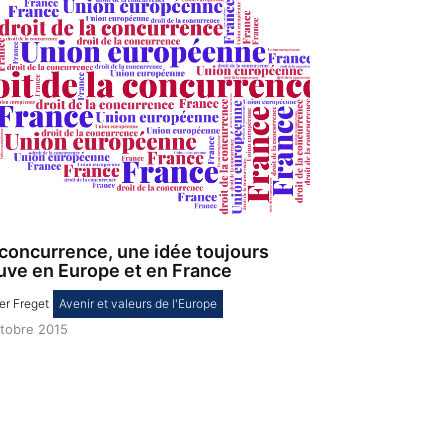
 concurrence, une idée toujours
uve en Europe et en France
ier Freget
,
Avenir et valeurs de l'Europe
ctobre 2015