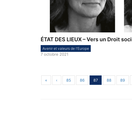
ÉTAT DES LIEUX – Vers un Droit soc
Avenir et valeurs de l'Europe
7 octobre 2021
«
‹
85
86
87
88
89