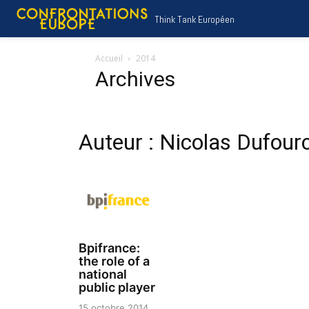
Think Tank Européen
Accueil
2014
Archives
Auteur : Nicolas Dufour
Bpifrance:
the role of a
national
public player
15 octobre 2014