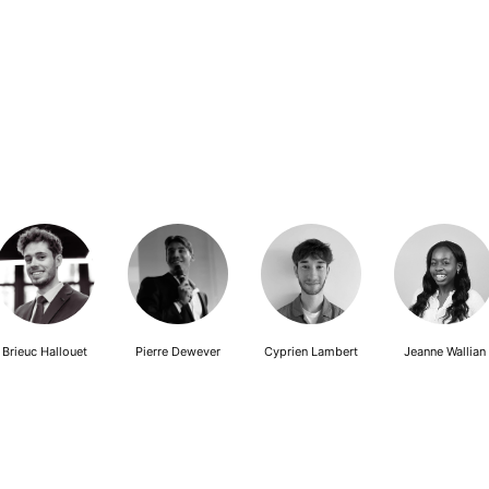
Brieuc Hallouet
Pierre Dewever
Cyprien Lambert
Jeanne Wallian