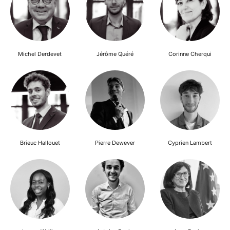
Michel Derdevet
Jérôme Quéré
Corinne Cherqui
Brieuc Hallouet
Pierre Dewever
Cyprien Lambert