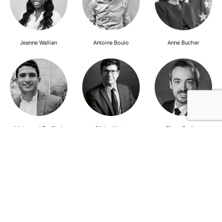
Jeanne Wallian
Antoine Boulo
Anne Bucher
Mohamed Es-Sbai
Olivier Marty
Pierre Berlioz
Adhésion
Contact
Mentions légales
Déclaration de confidentialité
© Copyright - Confrontations Europe - Think Tank Européen