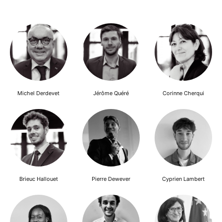
Michel Derdevet
Jérôme Quéré
Corinne Cherqui
Brieuc Hallouet
Pierre Dewever
Cyprien Lambert