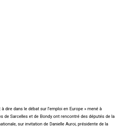
compte-rendu complet »
style= »outline » color= »blue »
align= »right »
i_icon_fontawesome= »fa fa-
file-pdf-o » add_icon= »true »
link= »url:http%3A%2F%2Fconfr
ontations.org%2Fwp-
content%2Fuploads%2F2016%
2F05%2F2016-05-10-CR-de-la-
rencontre-%C3%A0-
lAssembl%C3%A9e-
nationale.pdf||target:%20_blank
»]
t à dire dans le débat sur l’emploi en Europe » mené à
s de Sarcelles et de Bondy ont rencontré des députés de la
nale, sur invitation de Danielle Auroi, présidente de la