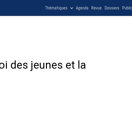
Thématiques
Agenda
Revue
Dossiers
Publi
oi des jeunes et la
[vc_btn title= »Télécharger le