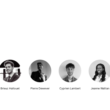
Brieuc Hallouet
Pierre Dewever
Cyprien Lambert
Jeanne Wallian