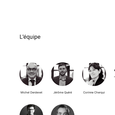
L'équipe
Michel Derdevet
Jérôme Quéré
Corinne Cherqui