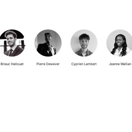
Brieuc Hallouet
Pierre Dewever
Cyprien Lambert
Jeanne Wallian