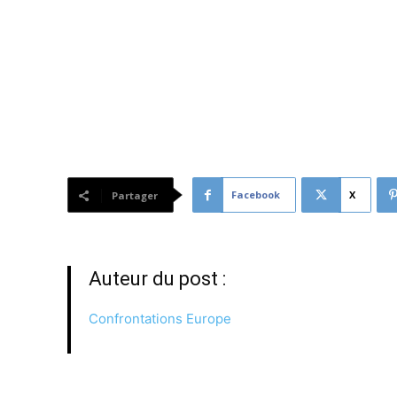
[vc_btn title= »Voir la vidéo de l’audition » style= »out
i_icon_fontawesome= »fa fa-file-pdf-o » add_icon= 
nationale.fr%2Fvideo.3911054_5731eeaf69871.commi
emploi-des-jeunes-et-la-mobilite-en-europe-10-mai
Facebook
X
Partager
Auteur du post :
Confrontations Europe