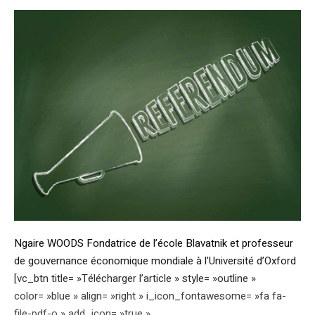
Ngaire WOODS Fondatrice de l’école Blavatnik et professeur
de gouvernance économique mondiale à l’Université d’Oxford
[vc_btn title= »Télécharger l’article » style= »outline »
color= »blue » align= »right » i_icon_fontawesome= »fa fa-
file-pdf-o » add_icon= »true »