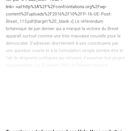
link= »url:http%3A%2F%2Fconfrontations.org%2Fwp-
content%2Fuploads%2F2016%2F10%2FP-16-UE-Post-
Brexit_115.pdf||target:%20_blank »] Le référendum
britannique de juin dernier qui a marqué la victoire du Brexit
apparaît surtout comme une très mauvaise nouvelle pour la
démocratie. S’adresser directement à ses concitoyens par
une question courte et à la formulation simple semble être le
fait de dirigeants politiques qui refusent d’assumer leur propre
responsabilité. Le 23 janvier 2013, le Premier ministre
britannique David Cameron a annoncé la tenue d’un
référendum sur le maintien du pays dans l’Union européenne
ou sa sortie : « L’heure est venue pour le peuple britannique
d’avoir son mot à dire. L’heure est venue de régler cette
question de la relation entre la Grande-Bretagne et l’Europe ».
Sur ces deux points, son intervention témoigne d’une
défaillance des pratiques démocratiques. Lorsqu’un élu doit
organiser un référendum