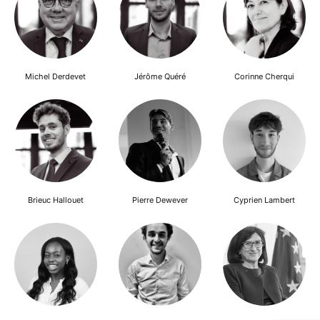
Michel Derdevet
Jérôme Quéré
Corinne Cherqui
Brieuc Hallouet
Pierre Dewever
Cyprien Lambert