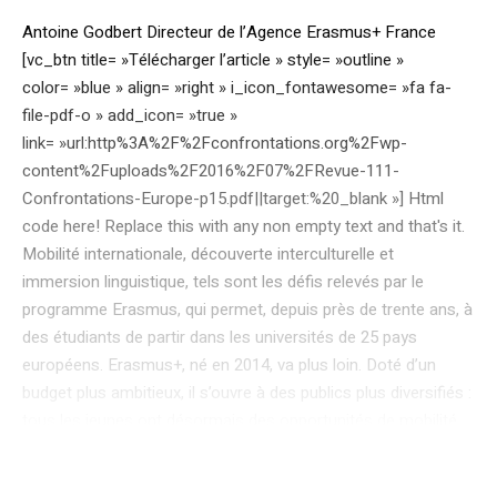
Antoine Godbert Directeur de l’Agence Erasmus+ France
[vc_btn title= »Télécharger l’article » style= »outline »
color= »blue » align= »right » i_icon_fontawesome= »fa fa-
file-pdf-o » add_icon= »true »
link= »url:http%3A%2F%2Fconfrontations.org%2Fwp-
content%2Fuploads%2F2016%2F07%2FRevue-111-
Confrontations-Europe-p15.pdf||target:%20_blank »] Html
code here! Replace this with any non empty text and that's it.
Mobilité internationale, découverte interculturelle et
immersion linguistique, tels sont les défis relevés par le
programme Erasmus, qui permet, depuis près de trente ans, à
des étudiants de partir dans les universités de 25 pays
européens. Erasmus+, né en 2014, va plus loin. Doté d’un
budget plus ambitieux, il s’ouvre à des publics plus diversifiés :
tous les jeunes ont désormais des opportunités de mobilité
pour se former et se doter de compétences utiles sur le
marché du travail. Dans le contexte de l’après Charlie,