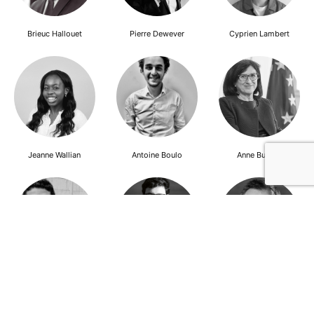
Brieuc Hallouet
Pierre Dewever
Cyprien Lambert
Jeanne Wallian
Antoine Boulo
Anne Bucher
Mohamed Es-Sbai
Olivier Marty
Pierre Berlioz