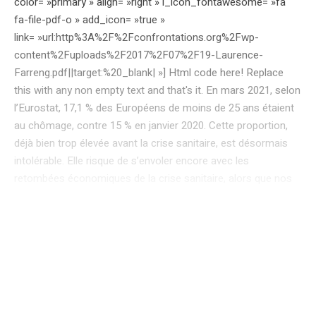
color= »primary » align= »right » i_icon_fontawesome= »fa
fa-file-pdf-o » add_icon= »true »
link= »url:http%3A%2F%2Fconfrontations.org%2Fwp-
content%2Fuploads%2F2017%2F07%2F19-Laurence-
Farreng.pdf||target:%20_blank| »] Html code here! Replace
this with any non empty text and that's it. En mars 2021, selon
l’Eurostat, 17,1 % des Européens de moins de 25 ans étaient
au chômage, contre 15 % en janvier 2020. Cette proportion,
déjà bien trop élevée avant la crise sanitaire, est désormais
intolérable. Elle risque de s’envoler encore avec les
retombées économiques de la crise sanitaire, alors que nos
jeunes diplômés, ceux que l’on nomme déjà la « génération
Covid », voient leur insertion sur le marché du travail
fortement entravée. Aux conditions d’études dégradées par la
pandémie et à une année et demie sacrifiée, s’ajoutent un net
recul des embauches et une situation de précarité pour
beaucoup de ces jeunes qui ne peuvent pas encore prétendre
aux aides