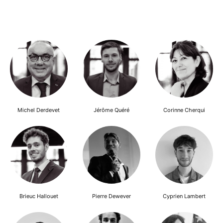
Michel Derdevet
Jérôme Quéré
Corinne Cherqui
Brieuc Hallouet
Pierre Dewever
Cyprien Lambert