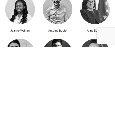
Jeanne Wallian
Antoine Boulo
Anne Bucher
Mohamed Es-Sbai
Olivier Marty
Pierre Berlioz
Adhésion
Contact
Mentions légales
Déclaration de confidentialité
© Copyright - Confrontations Europe - Think Tank Européen