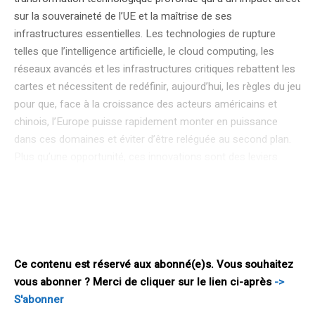
sur la souveraineté de l’UE et la maîtrise de ses
infrastructures essentielles. Les technologies de rupture
telles que l’intelligence artificielle, le cloud computing, les
réseaux avancés et les infrastructures critiques rebattent les
cartes et nécessitent de redéfinir, aujourd’hui, les règles du jeu
pour que, face à la croissance des acteurs américains et
chinois, l’Europe puisse rapidement monter en puissance
dans ces domaines et éviter d’être reléguée au second plan.
Plus qu’une opportunité, ces innovations sont des leviers
essentiels pour assurer la compétitivité, la résilience et la
souveraineté numérique de l’UE, et elle doit se donner les
moyens de s’en saisir sans attendre. L’INTELLIGENCE
ARTIFICIELLE : LA PIERRE ANGULAIRE DE LA NOUVELLE
ÈRE NUMÉRIQUE L’intelligence artificielle est appelée à
Ce contenu est réservé aux abonné(e)s. Vous souhaitez
vous abonner ? Merci de cliquer sur le lien ci-après
->
S'abonner