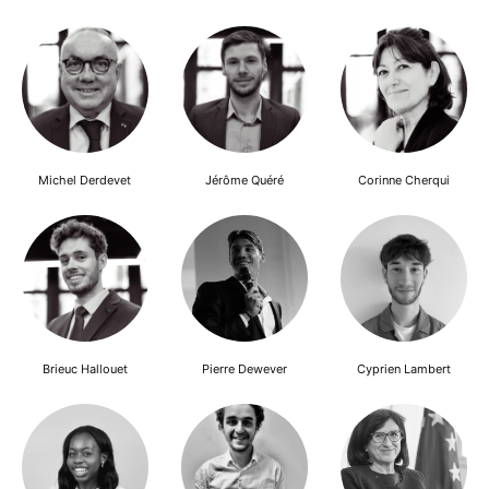
Michel Derdevet
Jérôme Quéré
Corinne Cherqui
Brieuc Hallouet
Pierre Dewever
Cyprien Lambert