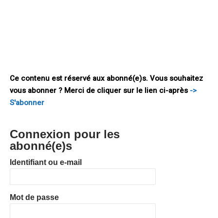
permanente (PESCO), la mise en œuvre d’un processus de
revue annuel des capacités nationales de défense pour
permettre un accroissement de la coopération (CARD) et
l’adoption des deux volets de ce qui sera bientôt le Fonds
Européen de Défense (FED). À ces trois créations, il faut
ajouter
Ce contenu est réservé aux abonné(e)s. Vous souhaitez
vous abonner ? Merci de cliquer sur le lien ci-après
->
S'abonner
Connexion pour les
abonné(e)s
Identifiant ou e-mail
Mot de passe