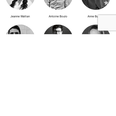
Jeanne Wallian
Antoine Boulo
Anne Bucher
Mohamed Es-Sbai
Olivier Marty
Pierre Berlioz
Adhésion
Contact
Mentions légales
Déclaration de confidentialité
© Copyright - Confrontations Europe - Think Tank Européen