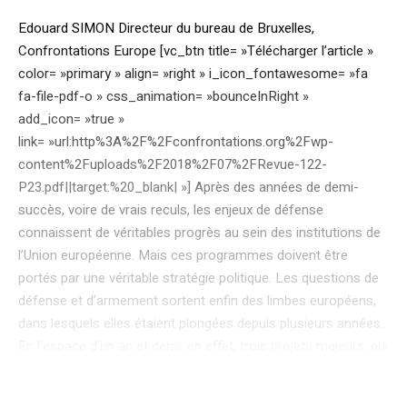
Edouard SIMON Directeur du bureau de Bruxelles,
Confrontations Europe [vc_btn title= »Télécharger l’article »
color= »primary » align= »right » i_icon_fontawesome= »fa
fa-file-pdf-o » css_animation= »bounceInRight »
add_icon= »true »
link= »url:http%3A%2F%2Fconfrontations.org%2Fwp-
content%2Fuploads%2F2018%2F07%2FRevue-122-
P23.pdf||target:%20_blank| »] Après des années de demi-
succès, voire de vrais reculs, les enjeux de défense
connaissent de véritables progrès au sein des institutions de
l’Union européenne. Mais ces programmes doivent être
portés par une véritable stratégie politique. Les questions de
défense et d’armement sortent enfin des limbes européens,
dans lesquels elles étaient plongées depuis plusieurs années.
En l’espace d’un an et demi, en effet, trois projets majeurs, qui
changent radicalement l’univers de la défense européenne,
ont vu le jour : le lancement de la coopération structurée