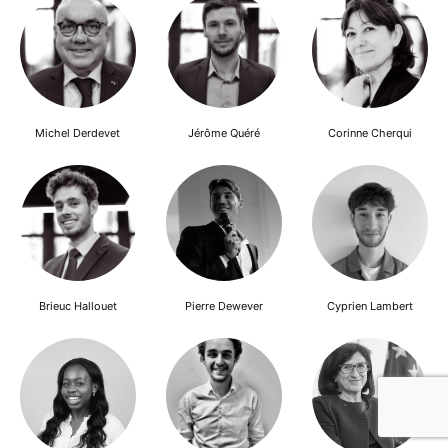
Michel Derdevet
Jérôme Quéré
Corinne Cherqui
Brieuc Hallouet
Pierre Dewever
Cyprien Lambert