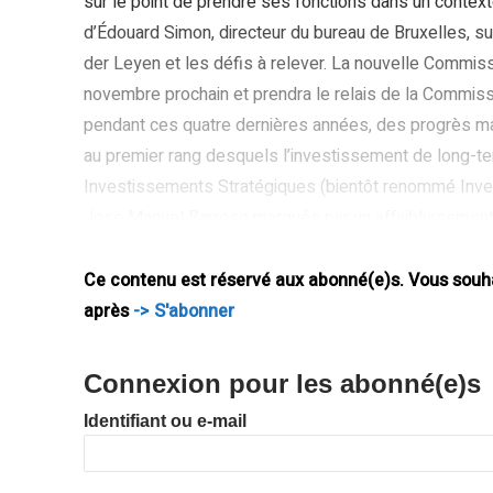
sur le point de prendre ses fonctions dans un contex
d’Édouard Simon, directeur du bureau de Bruxelles, sur
der Leyen et les défis à relever. La nouvelle Commiss
novembre prochain et prendra le relais de la Commissi
pendant ces quatre dernières années, des progrès m
au premier rang desquels l’investissement de long-t
Investissements Stratégiques (bientôt renommé Inve
Jose Manuel Barroso marqués par un affaiblissement
Juncker a initié la remontée en
Ce contenu est réservé aux abonné(e)s. Vous souhai
après
-> S'abonner
Connexion pour les abonné(e)s
Identifiant ou e-mail