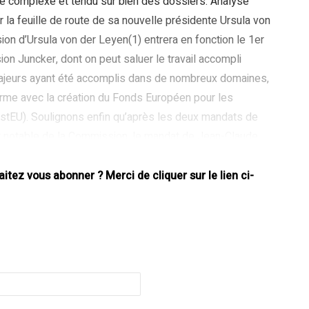
te complexe et tendu sur bien des dossiers. Analyse
 la feuille de route de sa nouvelle présidente Ursula von
ion d’Ursula von der Leyen(1) entrera en fonction le 1er
on Juncker, dont on peut saluer le travail accompli
ajeurs ayant été accomplis dans de nombreux domaines,
erme avec la création du Fonds Européen pour les
stEU). Soulignons enfin qu’après les deux mandats de
 notable de la Commission, le mandat de Jean-Claude
tez vous abonner ? Merci de cliquer sur le lien ci-