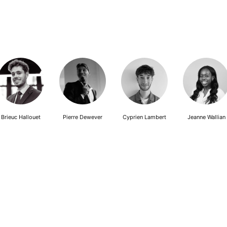
Brieuc Hallouet
Pierre Dewever
Cyprien Lambert
Jeanne Wallian