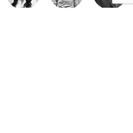
Jeanne Wallian
Antoine Boulo
Anne Bucher
Mohamed Es-Sbai
Olivier Marty
Pierre Berlioz
Adhésion
Contact
Mentions légales
Déclaration de confidentialité
© Copyright - Confrontations Europe - Think Tank Européen