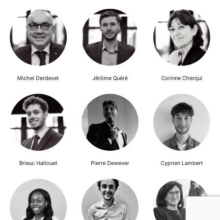
Michel Derdevet
Jérôme Quéré
Corinne Cherqui
Brieuc Hallouet
Pierre Dewever
Cyprien Lambert