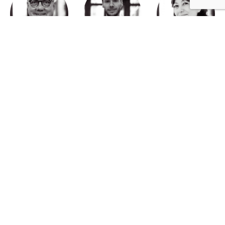
Michel Derdevet
Jérôme Quéré
Corinne Cherqui
Brieuc Hallouet
Pierre Dewever
Cyprien Lambert