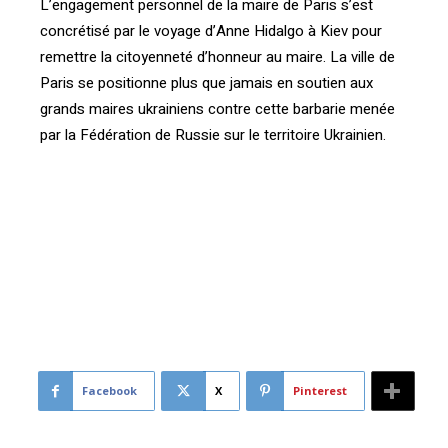
L’engagement personnel de la maire de Paris s’est
concrétisé par le voyage d’Anne Hidalgo à Kiev pour
remettre la citoyenneté d’honneur au maire. La ville de
Paris se positionne plus que jamais en soutien aux
grands maires ukrainiens contre cette barbarie menée
par la Fédération de Russie sur le territoire Ukrainien.
[vc_btn title= »Télécharger l’article » color= »primary »
size= »lg » align= »center » button_block= »true »
link= »url:http%3A%2F%2Fconfrontations.org%2Fwp-
content%2Fuploads%2F2022%2F05%2FQuelle-
diplomatie-pour-les-villes-a-lechelle-Interview-Arnaud-
Ngatcha.pdf||target:%20_blank|rel:nofollow »]
Facebook
X
Pinterest