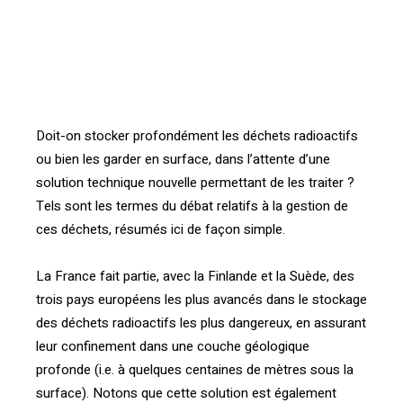
color= »primary » size= »lg » align= »center »
css_animation= »slideInRight » button_block= »true »
link= »url:http%3A%2F%2Fconfrontations.org%2Fwp-
content%2Fuploads%2F2022%2F04%2FPercebois.pdf|||
»]
Doit-on stocker profondément les déchets radioactifs
ou bien les garder en surface, dans l’attente d’une
solution technique nouvelle permettant de les traiter ?
Tels sont les termes du débat relatifs à la gestion de
ces déchets, résumés ici de façon simple.
La France fait partie, avec la Finlande et la Suède, des
trois pays européens les plus avancés dans le stockage
des déchets radioactifs les plus dangereux, en assurant
leur confinement dans une couche géologique
profonde (i.e. à quelques centaines de mètres sous la
surface). Notons que cette solution est également