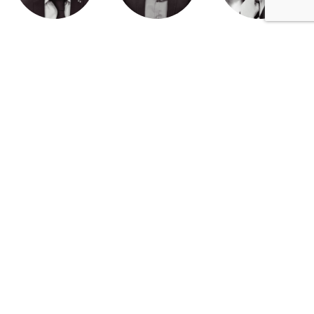
Michel Derdevet
Jérôme Quéré
Corinne Cherqui
Brieuc Hallouet
Pierre Dewever
Cyprien Lambert
Jeanne Wallian
Antoine Boulo
Anne Bucher