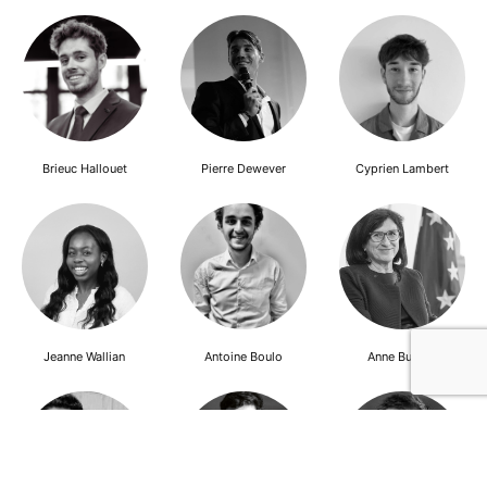
Brieuc Hallouet
Pierre Dewever
Cyprien Lambert
Jeanne Wallian
Antoine Boulo
Anne Bucher