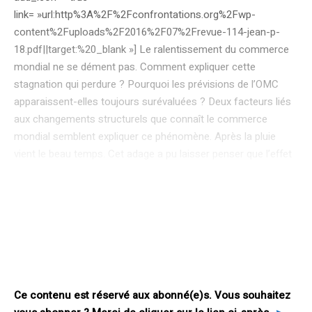
link= »url:http%3A%2F%2Fconfrontations.org%2Fwp-
content%2Fuploads%2F2016%2F07%2Frevue-114-jean-p-
18.pdf||target:%20_blank »] Le ralentissement du commerce
mondial ne se dément pas. Comment expliquer cette
stagnation qui perdure ? Pourquoi les prévisions de l’OMC
apparaissent-elles toujours surévaluées ? Deux facteurs liés
aux changements structurels que connaît le commerce
mondial semblent expliquer ce phénomène. Après la pluie
vient le beau temps. Cet adage a pu laisser penser que l’effet
dépressif de la crise économique et financière de 2007-2009
sur le commerce mondial ne durerait pas, et que ce dernier
reprendrait sa croissance. Près de dix ans après le début de la
crise, et plus de sept ans après la faillite de Lehman Brothers,
cette embellie se fait pourtant toujours attendre, si bien que
ce qui avait pu être considéré comme un creux conjoncturel
apparaît de plus en plus comme un changement de tendance.
Ce contenu est réservé aux abonné(e)s. Vous souhaitez