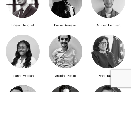
Brieuc Hallouet
Pierre Dewever
Cyprien Lambert
Jeanne Wallian
Antoine Boulo
Anne Bucher
Mohamed Es-Sbai
Olivier Marty
Pierre Berlioz