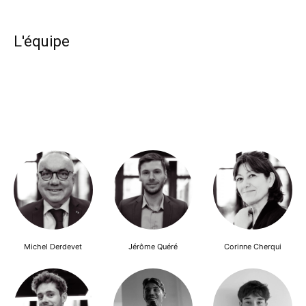
L'équipe
Michel Derdevet
Jérôme Quéré
Corinne Cherqui