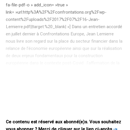
fa-file-pdf-o » add_icon= »true »
link= »url:http%3A%2F%2Fconfrontations.org%2Fwp-
content%2Fuploads%2F2017%2F07%2F16-Jean-
Lemierre.pdf||target:%20_blank| »] Dans un entretien accordé
en juillet dernier à Confrontations Europe, Jean Lemierre
nous livre son regard sur la place du secteur financier dans la
relance de l’économie européenne ainsi que sur la réalisation
de deux enjeux fondamentaux pour la construction
européenne dans le contexte post-Covid : l’affirmation de la
souveraineté de l’UE et la transition environnementale.
Confrontations Europe : Quel regard portez-vous sur la
réaction européenne à la crise que nous vivons depuis un an
et demi, ainsi que sur la politique de relance mise en œuvre
par les Vingt-Sept? Jean Lemierre: La pandémie et le succès
de la réaction européenne à l’urgence dans laquelle elle nous
a plongé nous a permis de
Ce contenu est réservé aux abonné(e)s. Vous souhaitez
vous abonner ? Merci de cliquer sur le lien ci-après
->