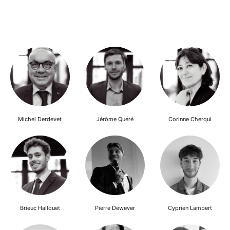
Michel Derdevet
Jérôme Quéré
Corinne Cherqui
Brieuc Hallouet
Pierre Dewever
Cyprien Lambert