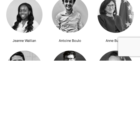
Jeanne Wallian
Antoine Boulo
Anne Bucher
Mohamed Es-Sbai
Olivier Marty
Pierre Berlioz
Adhésion
Contact
Mentions légales
Déclaration de confidentialité
© Copyright - Confrontations Europe - Think Tank Européen