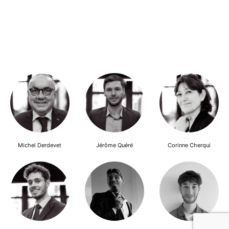
Michel Derdevet
Jérôme Quéré
Corinne Cherqui