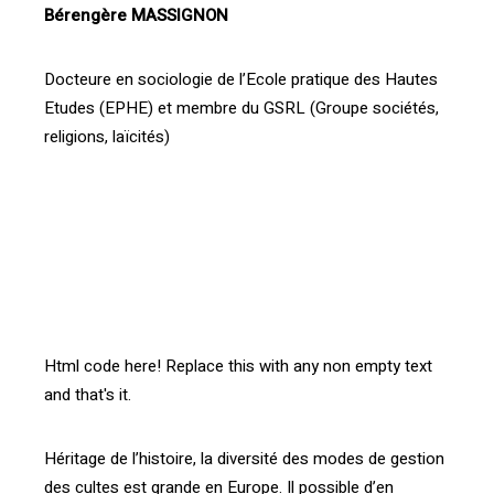
Bérengère MASSIGNON
Docteure en sociologie de l’Ecole pratique des Hautes
Etudes (EPHE) et membre du GSRL (Groupe sociétés,
religions, laïcités)
[vc_btn title= »Télécharger l’article » style= »outline »
color= »blue » align= »right » i_icon_fontawesome= »fa
fa-file-pdf-o » add_icon= »true »
link= »url:http%3A%2F%2Fprod.confrontations.org%2Fw
p-content%2Fuploads%2F2016%2F03%2FInterface-
confrontations-FR-98-p.2.pdf||target:%20_blank »]
Html code here! Replace this with any non empty text
and that's it.
Héritage de l’histoire, la diversité des modes de gestion
des cultes est grande en Europe. Il possible d’en