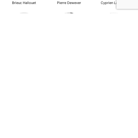
Brieuc Hallouet
Pierre Dewever
Cyprien Lambert
Jeanne Wallian
Antoine Boulo
Anne Bucher
Mohamed Es-Sbai
Olivier Marty
Pierre Berlioz
Adhésion
Contact
Mentions légales
Déclaration de confidentialité