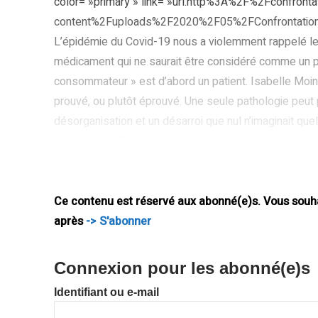
color= »primary » link= »url:http%3A%2F%2Fconfront
content%2Fuploads%2F2020%2F05%2FConfrontations
L’épidémie du Covid-19 nous a violemment rappelé le s
médicament qui ne saurait être considéré comme un pr
consommateur » est d’abord un patient. Isabelle Moine
prouvé, ou plutôt éprouvé. Une seule pathologie peut 
désorganisation et un désarroi que nul n’imaginait qu
un à-côté de l’économie et de la vie sociale, mais un 
les fragilités de nos systèmes de santé. Les pénurie
populations d’accéder à
Ce contenu est réservé aux abonné(e)s. Vous souhai
après
-> S'abonner
Connexion pour les abonné(e)s
Identifiant ou e-mail