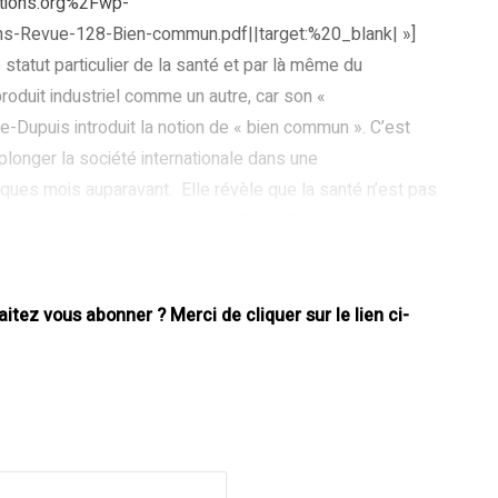
ations.org%2Fwp-
-Revue-128-Bien-commun.pdf||target:%20_blank| »]
tatut particulier de la santé et par là même du
oduit industriel comme un autre, car son «
-Dupuis introduit la notion de « bien commun ». C’est
plonger la société internationale dans une
elques mois auparavant. Elle révèle que la santé n’est pas
pilier essentiel. La pandémie du Covid-19 met aussi à nu
s en médicaments et les difficultés de l’ensemble des
tez vous abonner ? Merci de cliquer sur le lien ci-