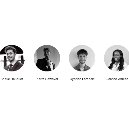
Brieuc Hallouet
Pierre Dewever
Cyprien Lambert
Jeanne Wallian