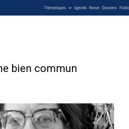
Thématiques
Agenda
Revue
Dossiers
Publi
me bien commun