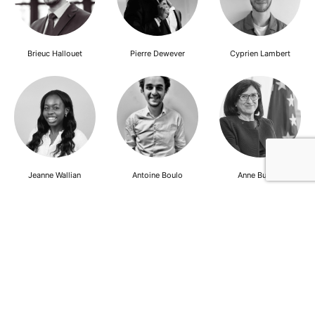
Brieuc Hallouet
Pierre Dewever
Cyprien Lambert
Jeanne Wallian
Antoine Boulo
Anne Bucher
Mohamed Es-Sbai
Olivier Marty
Pierre Berlioz