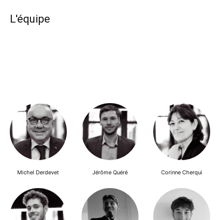
L'équipe
Michel Derdevet
Jérôme Quéré
Corinne Cherqui