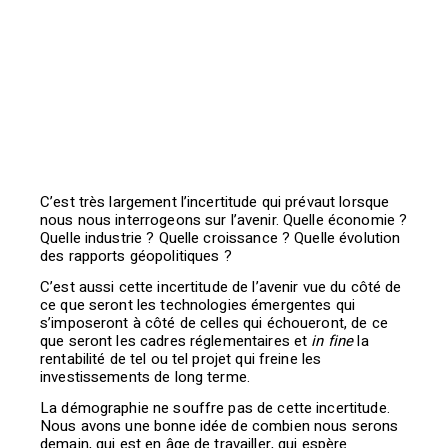
[vc_btn title= »Version PDF » style= »outline »
color= »blue » align= »right » i_icon_fontawesome= »fa
fa-file-pdf-o » add_icon= »true »
link= »url:http%3A%2F%2Fconfrontations.org%2Fwp-
content%2Fuploads%2F2016%2F05%2FOption-39-
Choc-demographique-
europeen.pdf||target:%20_blank »]
C’est très largement l’incertitude qui prévaut lorsque
nous nous interrogeons sur l’avenir. Quelle économie ?
Quelle industrie ? Quelle croissance ? Quelle évolution
des rapports géopolitiques ?
C’est aussi cette incertitude de l’avenir vue du côté de
ce que seront les technologies émergentes qui
s’imposeront à côté de celles qui échoueront, de ce
que seront les cadres réglementaires et
in fine
la
rentabilité de tel ou tel projet qui freine les
investissements de long terme.
La démographie ne souffre pas de cette incertitude.
Nous avons une bonne idée de combien nous serons
demain, qui est en âge de travailler, qui espère