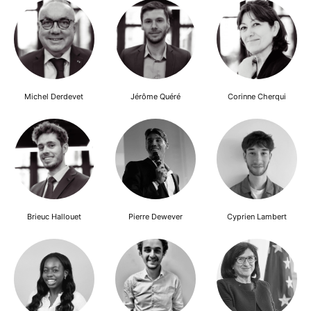
Michel Derdevet
Jérôme Quéré
Corinne Cherqui
Brieuc Hallouet
Pierre Dewever
Cyprien Lambert