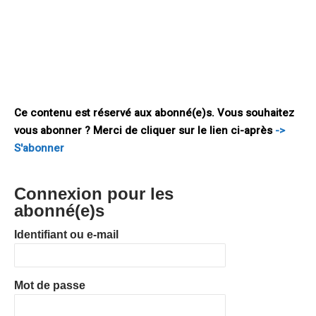
l’enseignement ou en production d’électricité, les estimations
les plus optimistes[2] prévoient un besoin annuel
d’investissement de 650 milliards €. Ce déficit
d’investissement entrave le potentiel de croissance de
l’Europe sur le long terme. C’est dans ce contexte que la
Commission européenne
Ce contenu est réservé aux abonné(e)s. Vous souhaitez
vous abonner ? Merci de cliquer sur le lien ci-après
->
S'abonner
Connexion pour les
abonné(e)s
Identifiant ou e-mail
Mot de passe