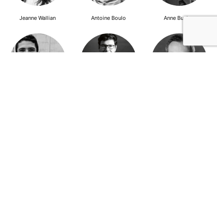
Jeanne Wallian
Antoine Boulo
Anne Bucher
Mohamed Es-Sbai
Olivier Marty
Pierre Berlioz
Adhésion
Contact
Mentions légales
Déclaration de confidentialité
© Copyright - Confrontations Europe - Think Tank Européen