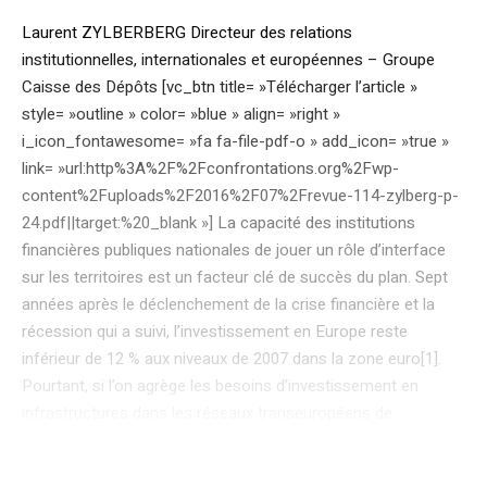
Laurent ZYLBERBERG Directeur des relations
institutionnelles, internationales et européennes – Groupe
Caisse des Dépôts [vc_btn title= »Télécharger l’article »
style= »outline » color= »blue » align= »right »
i_icon_fontawesome= »fa fa-file-pdf-o » add_icon= »true »
link= »url:http%3A%2F%2Fconfrontations.org%2Fwp-
content%2Fuploads%2F2016%2F07%2Frevue-114-zylberg-p-
24.pdf||target:%20_blank »] La capacité des institutions
financières publiques nationales de jouer un rôle d’interface
sur les territoires est un facteur clé de succès du plan. Sept
années après le déclenchement de la crise financière et la
récession qui a suivi, l’investissement en Europe reste
inférieur de 12 % aux niveaux de 2007 dans la zone euro[1].
Pourtant, si l’on agrège les besoins d’investissement en
infrastructures dans les réseaux transeuropéens de
transport, d’énergie et de télécommunications, les besoins
dans les secteurs de l’eau et des déchets, de la santé, dans