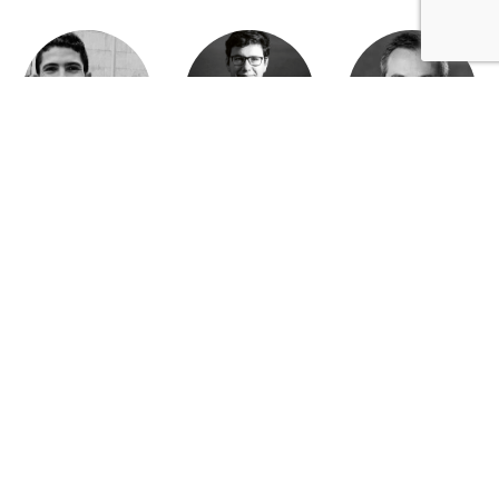
Mohamed Es-Sbai
Olivier Marty
Pierre Berlioz
Adhésion
Contact
Mentions légales
Déclaration de confidentialité
© Copyright - Confrontations Europe - Think Tank Européen