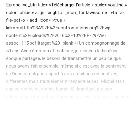
Europe [vc_btn title= »Télécharger l’article » style= »outline »
color= »blue » align= »right » i_icon_fontawesome= »fa fa-
file-pdf-o » add_icon= »true »
link= »url:http%3A%2F%2Fconfrontations.org%2Fwp-
content%2Fuploads%2F2016%2F10%2FP-29-Vie-
assoc_115.pdf||target:%20_blank »] Un compagnonnage de
50 ans Avec émotion et tristesse, je ressens la fin d’une
époque partagée, le besoin de transmettre un peu ce que
nous avons fait ensemble, même si c’est avec le sentiment
de l’inaccompli par rapport à nos ambitions respectives,
différentes mais mutuellement respectueuses. Michel était
une personne de grande humanité. Imprégné par son
éducation protestante et humaniste, il avait un sens aigu de la
responsabilité dans sa vie et envers la société. Révolté par les
guerres qu’il a vécues, la paix était sa valeur première et il était
un Européen conscient et engagé depuis toujours. Il était
extrêmement respectueux des apports de la science. C’est ce
qui nous a immédiatement unis quand, débutant ma vie