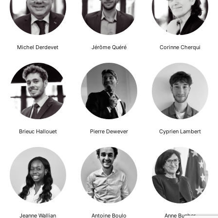
Michel Derdevet
Jérôme Quéré
Corinne Cherqui
Brieuc Hallouet
Pierre Dewever
Cyprien Lambert
Jeanne Wallian
Antoine Boulo
Anne Bucher