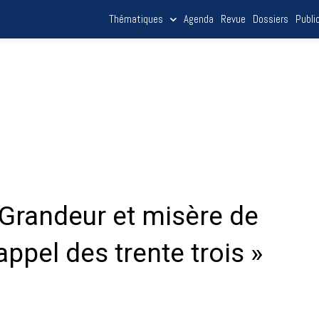
Thématiques
Agenda
Revue
Dossiers
Publi
 Grandeur et misère de
’appel des trente trois »