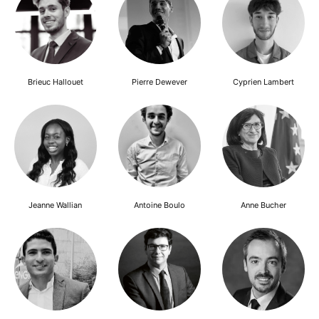
Brieuc Hallouet
Pierre Dewever
Cyprien Lambert
Jeanne Wallian
Antoine Boulo
Anne Bucher