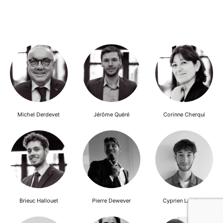
Michel Derdevet
Jérôme Quéré
Corinne Cherqui
Brieuc Hallouet
Pierre Dewever
Cyprien Lambert