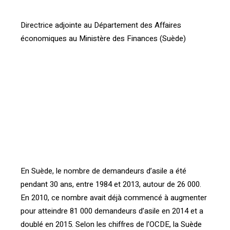
Directrice adjointe au Département des Affaires
économiques au Ministère des Finances (Suède)
[vc_btn title= »Télécharger l’article » style= »outline »
color= »primary » align= »right »
i_icon_fontawesome= »fa fa-file-pdf-o »
add_icon= »true »
link= »url:http%3A%2F%2Fconfrontations.org%2Fwp-
content%2Fuploads%2F2017%2F10%2FInterface-108-
Actes-Conf%C3%A9rence-R%C3%A9fugi%C3%A9s-
p12-13.pdf||target:%20_blank| »]
En Suède, le nombre de demandeurs d’asile a été
pendant 30 ans, entre 1984 et 2013, autour de 26 000.
En 2010, ce nombre avait déjà commencé à augmenter
pour atteindre 81 000 demandeurs d’asile en 2014 et a
doublé en 2015. Selon les chiffres de l’OCDE, la Suède