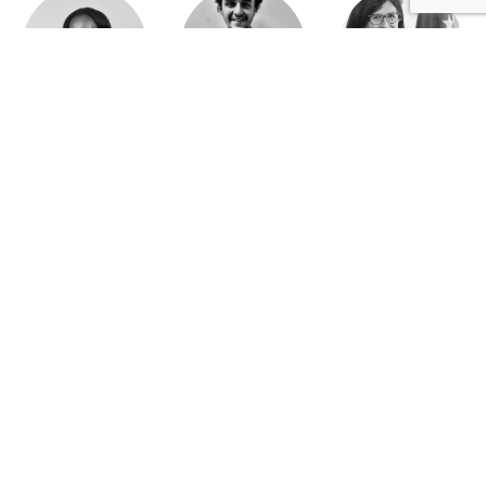
Jeanne Wallian
Antoine Boulo
Anne Bucher
Mohamed Es-Sbai
Olivier Marty
Pierre Berlioz
Adhésion
Contact
Mentions légales
Déclaration de confidentialité
© Copyright - Confrontations Europe - Think Tank Européen