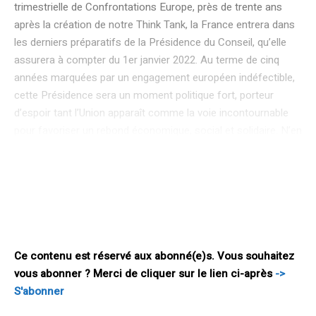
trimestrielle de Confrontations Europe, près de trente ans
après la création de notre Think Tank, la France entrera dans
les derniers préparatifs de la Présidence du Conseil, qu’elle
assurera à compter du 1er janvier 2022. Au terme de cinq
années marquées par un engagement européen indéfectible,
cette Présidence sera un moment politique fort, porteur
d’espoir tant l’Union apparaît comme la voie incontournable
pour favoriser un rebond économique, social et solidaire. N’en
déplaise aux nationalistes, il y a dans notre pays un vrai
attachement et une confiance renforcée dans l’Union
européenne : 57% des Français se déclarent attachés à
l’Union et une majorité (51%) est prête à lui faire confiance
(9 points de plus qu’en juillet 2020). Cette amélioration de
l’image de l’UE auprès des français, après
Ce contenu est réservé aux abonné(e)s. Vous souhaitez
vous abonner ? Merci de cliquer sur le lien ci-après
->
S'abonner