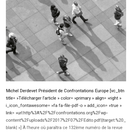
Michel Derdevet Président de Confrontations Europe [vc_btn
title= »Télécharger l’article » color= »primary » align= »right »
i_icon_fontawesome= »fa fa-file-pdf-o » add_icon= »true »
link= »url:http%3A%2F%2Fconfrontations.org%2Fwp-
content%2Fuploads%2F2017%2F07%2FEdito.pdf||target:%20_
blank| »] À l’heure où paraîtra ce 132ème numéro de la revue