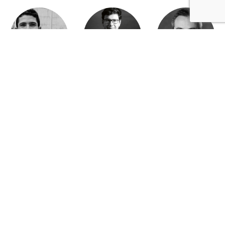
Mohamed Es-Sbai
Olivier Marty
Pierre Berlioz
Adhésion
Contact
Mentions légales
Déclaration de confidentialité
© Copyright - Confrontations Europe - Think Tank Européen