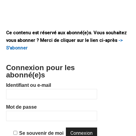
pays membres de la zone euro détiennent le capital et qui est,
désormais, le canal unique de la participation de ces derniers
au financement des pays de l’union monétaire en crise. Ce
résultat,
Ce contenu est réservé aux abonné(e)s. Vous souhaitez
vous abonner ? Merci de cliquer sur le lien ci-après
->
S'abonner
Connexion pour les
abonné(e)s
Identifiant ou e-mail
Mot de passe
Se souvenir de moi