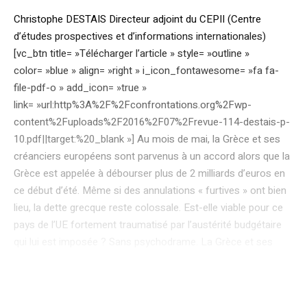
Christophe DESTAIS Directeur adjoint du CEPII (Centre
d’études prospectives et d’informations internationales)
[vc_btn title= »Télécharger l’article » style= »outline »
color= »blue » align= »right » i_icon_fontawesome= »fa fa-
file-pdf-o » add_icon= »true »
link= »url:http%3A%2F%2Fconfrontations.org%2Fwp-
content%2Fuploads%2F2016%2F07%2Frevue-114-destais-p-
10.pdf||target:%20_blank »] Au mois de mai, la Grèce et ses
créanciers européens sont parvenus à un accord alors que la
Grèce est appelée à débourser plus de 2 milliards d’euros en
ce début d’été. Même si des annulations « furtives » ont bien
lieu, la dette grecque reste colossale. Est-elle viable pour ce
pays de l’UE fortement traumatisé par l’austérité budgétaire
qui lui est imposée ? Sans psychodrame. La Grèce et ses
créanciers ont réussi, en mai, à trouver un accord technique
sur le déboursement d’une deuxième tranche de crédits du
Mécanisme Européen de Stabilité (MES), le fonds dont les