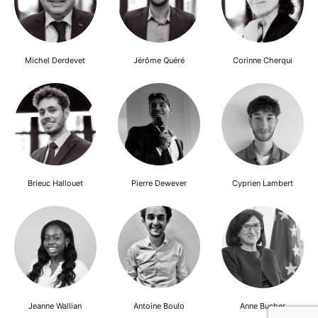
Michel Derdevet
Jérôme Quéré
Corinne Cherqui
Brieuc Hallouet
Pierre Dewever
Cyprien Lambert
Jeanne Wallian
Antoine Boulo
Anne Bucher