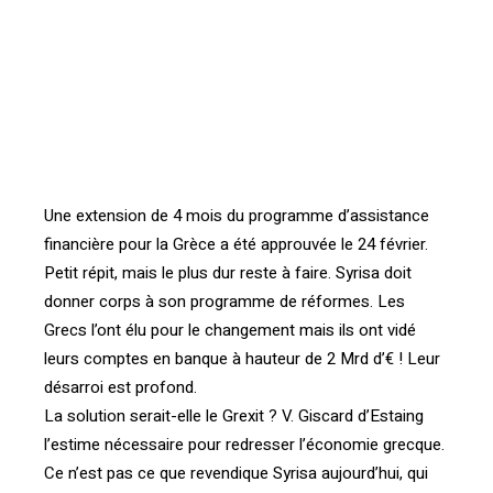
[vc_btn title= »Télécharger l’article » style= »outline »
color= »blue » align= »right » i_icon_fontawesome= »fa
fa-file-pdf-o » add_icon= »true »
link= »url:http%3A%2F%2Fprod.confrontations.org%2Fw
p-content%2Fuploads%2F2016%2F04%2FInterface-
confrontations-FR-100-P15.pdf||target:%20_blank »]
Une extension de 4 mois du programme d’assistance
financière pour la Grèce a été approuvée le 24 février.
Petit répit, mais le plus dur reste à faire. Syrisa doit
donner corps à son programme de réformes. Les
Grecs l’ont élu pour le changement mais ils ont vidé
leurs comptes en banque à hauteur de 2 Mrd d’€ ! Leur
désarroi est profond.
La solution serait-elle le Grexit ? V. Giscard d’Estaing
l’estime nécessaire pour redresser l’économie grecque.
Ce n’est pas ce que revendique Syrisa aujourd’hui, qui