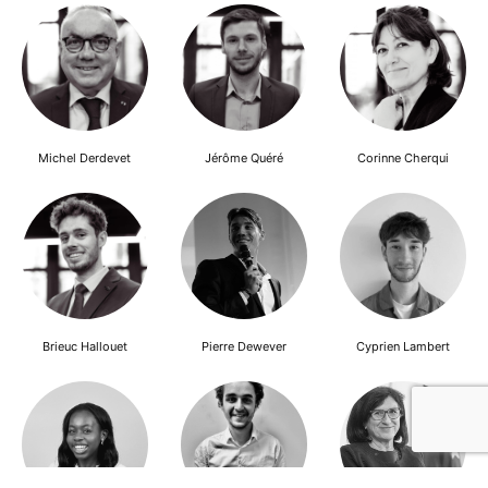
Michel Derdevet
Jérôme Quéré
Corinne Cherqui
Brieuc Hallouet
Pierre Dewever
Cyprien Lambert