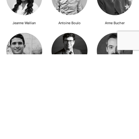
Jeanne Wallian
Antoine Boulo
Anne Bucher
Mohamed Es-Sbai
Olivier Marty
Pierre Berlioz
Adhésion
Contact
Mentions légales
Déclaration de confidentialité
© Copyright - Confrontations Europe - Think Tank Européen