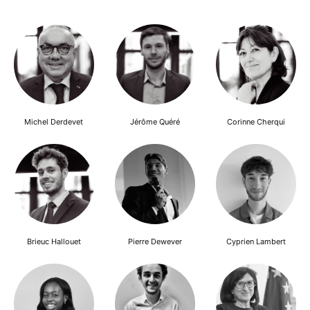
Michel Derdevet
Jérôme Quéré
Corinne Cherqui
Brieuc Hallouet
Pierre Dewever
Cyprien Lambert