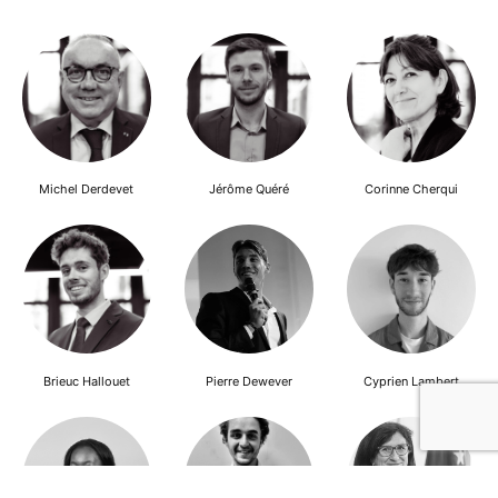
Michel Derdevet
Jérôme Quéré
Corinne Cherqui
Brieuc Hallouet
Pierre Dewever
Cyprien Lambert