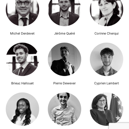
Michel Derdevet
Jérôme Quéré
Corinne Cherqui
Brieuc Hallouet
Pierre Dewever
Cyprien Lambert