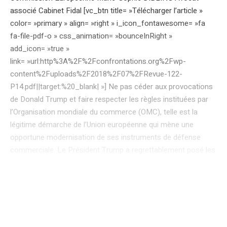
associé Cabinet Fidal [vc_btn title= »Télécharger l’article »
color= »primary » align= »right » i_icon_fontawesome= »fa
fa-file-pdf-o » css_animation= »bounceInRight »
add_icon= »true »
link= »url:http%3A%2F%2Fconfrontations.org%2Fwp-
content%2Fuploads%2F2018%2F07%2FRevue-122-
P14.pdf||target:%20_blank| »] Ne pas céder aux provocations
de Donald Trump et faire respecter les règles instituées par
l’Organisation mondiale du commerce (OMC), telle est la
légitime démarche de l’Union européenne qui mène une
opportune modernisation de ses instruments de défense
commerciale. Le Président Trump a regrettablement posé les
premiers jalons d’une guerre commerciale internationale en
décidant d’ignorer purement et simplement les règles de
l’Organisation mondiale du commerce. Sagement, l’Union
européenne qui trouve ses fondements dans la règle du droit
et qui a traditionnellement été en faveur d’un système
multilatéral fort, réagit de manière mesurée mais ferme à ces