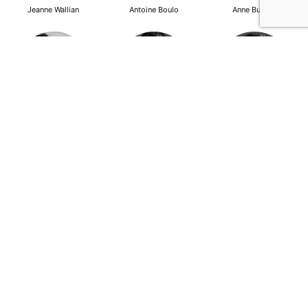
Jeanne Wallian
Antoine Boulo
Anne Bucher
Mohamed Es-Sbai
Olivier Marty
Pierre Berlioz
Adhésion
Contact
Mentions légales
Déclaration de confidentialité
© Copyright - Confrontations Europe - Think Tank Européen