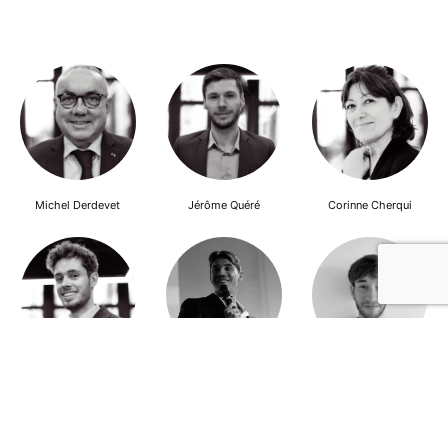
Michel Derdevet
Jérôme Quéré
Corinne Cherqui
Brieuc Hallouet
Pierre Dewever
Cyprien Lambert