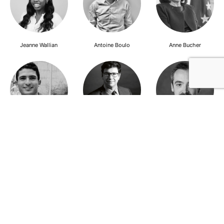
Jeanne Wallian
Antoine Boulo
Anne Bucher
Mohamed Es-Sbai
Olivier Marty
Pierre Berlioz
Adhésion
Contact
Mentions légales
Déclaration de confidentialité
© Copyright - Confrontations Europe - Think Tank Européen