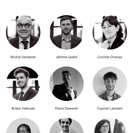
Michel Derdevet
Jérôme Quéré
Corinne Cherqui
Brieuc Hallouet
Pierre Dewever
Cyprien Lambert