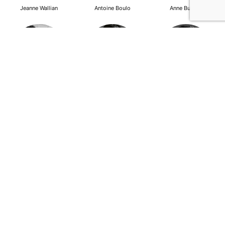
Jeanne Wallian
Antoine Boulo
Anne Bucher
Mohamed Es-Sbai
Olivier Marty
Pierre Berlioz
Adhésion
Contact
Mentions légales
Déclaration de confidentialité
© Copyright - Confrontations Europe - Think Tank Européen