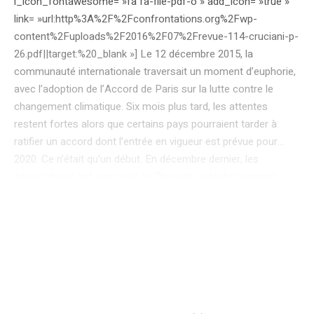
i_icon_fontawesome= »fa fa-file-pdf-o » add_icon= »true »
link= »url:http%3A%2F%2Fconfrontations.org%2Fwp-
content%2Fuploads%2F2016%2F07%2Frevue-114-cruciani-p-
26.pdf||target:%20_blank »] Le 12 décembre 2015, la
communauté internationale traversait un moment d’euphorie,
avec l’adoption de l’Accord de Paris sur la lutte contre le
changement climatique. Six mois plus tard, les attentes
restent fortes alors que certains pays pourraient tarder à
ratifier un accord dont l’entrée en vigueur est prévue pour…
2020. Ce n’était qu’un début. En décembre dernier, les
négociateurs ont approuvé au Bourget un texte commun
destiné à contenir le changement climatique. Mais, comme le
requiert le processus international, le texte, doit d’abord être
signé par les chefs d’État ou de gouvernement, puis soumis à
une procédure de ratification, impliquant en général les
parlements nationaux. La première étape de ce cheminement
est bien engagée : présenté formellement le 22 avril 2016,
l’Accord de Paris