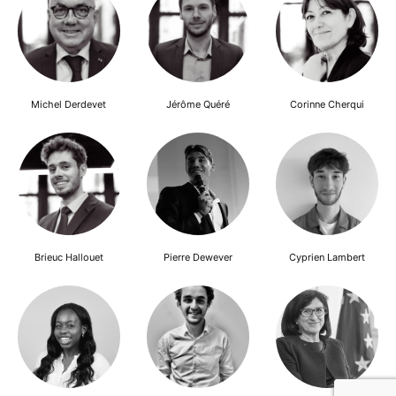
Michel Derdevet
Jérôme Quéré
Corinne Cherqui
Brieuc Hallouet
Pierre Dewever
Cyprien Lambert