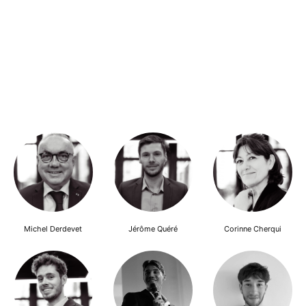
Michel Derdevet
Jérôme Quéré
Corinne Cherqui