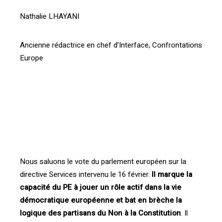
Nathalie LHAYANI
Ancienne rédactrice en chef d’Interface, Confrontations
Europe
[vc_btn title= »Télécharger l’article » style= »outline »
color= »blue » align= »right » i_icon_fontawesome= »fa
fa-file-pdf-o » add_icon= »true »
link= »url:http%3A%2F%2Fprod.confrontations.org%2Fw
p-content%2Fuploads%2F2016%2F04%2FInterface-
confrontations-FR-100-P3.pdf||target:%20_blank »]
Nous saluons le vote du parlement européen sur la
directive Services intervenu le 16 février.
Il marque la
capacité du PE à jouer un rôle actif dans la vie
démocratique européenne et bat en brèche la
logique des partisans du Non à la Constitution
. Il