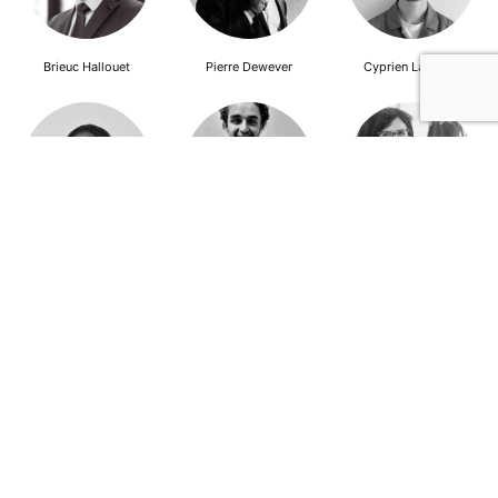
Brieuc Hallouet
Pierre Dewever
Cyprien Lambert
Jeanne Wallian
Antoine Boulo
Anne Bucher
Mohamed Es-Sbai
Olivier Marty
Pierre Berlioz