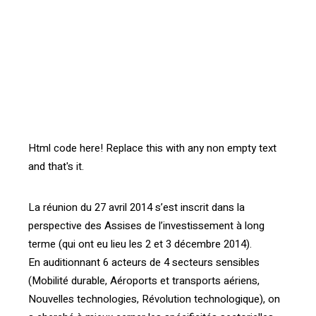
[vc_btn title= »Télécharger le compte-rendu »
style= »outline » color= »blue » align= »right »
i_icon_fontawesome= »fa fa-file-pdf-o »
add_icon= »true »
link= »url:http%3A%2F%2Fprod.confrontations.org%2Fw
p-content%2Fuploads%2F2016%2F04%2F2014-05-27-
Groupe-de-choc-valorisation-des-
projets.pdf||target:%20_blank »]
Html code here! Replace this with any non empty text
and that's it.
La réunion du 27 avril 2014 s’est inscrit dans la
perspective des Assises de l’investissement à long
terme (qui ont eu lieu les 2 et 3 décembre 2014).
En auditionnant 6 acteurs de 4 secteurs sensibles
(Mobilité durable, Aéroports et transports aériens,
Nouvelles technologies, Révolution technologique), on