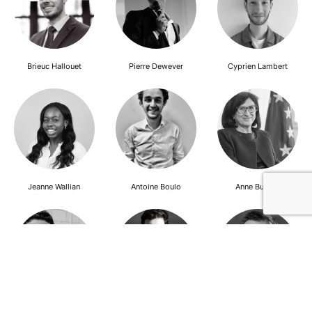
Brieuc Hallouet
Pierre Dewever
Cyprien Lambert
Jeanne Wallian
Antoine Boulo
Anne Bucher
Mohamed Es-Sbai
Olivier Marty
Pierre Berlioz