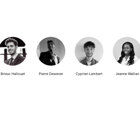
Brieuc Hallouet
Pierre Dewever
Cyprien Lambert
Jeanne Wallian