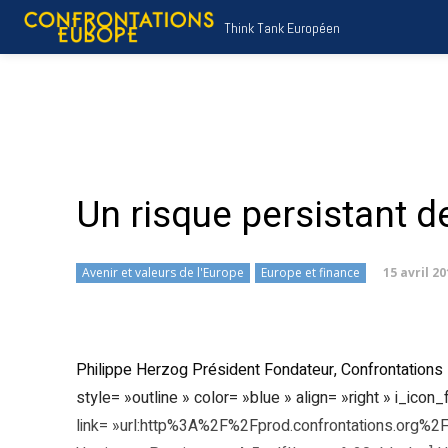
Think Tank Européen
Un risque persistant d
15 avril 2
Avenir et valeurs de l'Europe
Europe et finance
Philippe Herzog Président Fondateur, Confrontations Eu
style= »outline » color= »blue » align= »right » i_ico
link= »url:http%3A%2F%2Fprod.confrontations.or