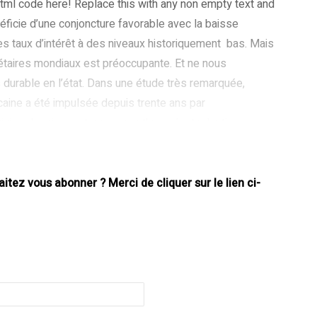
tml code here! Replace this with any non empty text and
bénéficie d’une conjoncture favorable avec la baisse
 des taux d’intérêt à des niveaux historiquement bas. Mais
nétaires mondiaux est préoccupante. Et ne nous
 durable en l’état. Dans une étude très remarquée,
ine a été impulsée depuis trente ans par
ivies de crises, et que son rythme s’est ralenti.
iel reste important, et le PIB potentiel est révisé à la
tez vous abonner ? Merci de cliquer sur le lien ci-