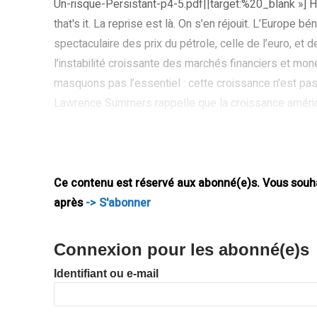
Un-risque-Persistant-p4-5.pdf||target:%20_blank »] H
that's it. La reprise est là. On s’en réjouit. L’Europe 
spectaculaire des prix du pétrole, celle de l’euro, et
l’instabilité croissante des marchés financiers et mo
masquons pas l’essentiel : cette croissance n’est pas
Lawrence Summers rappelle que la croissance américa
l’investissement privé, au prix de bulles financières su
Aujourd’hui l’écart entre le PIB réalisé et le PIB potent
baisse parce que le taux d’emploi de la population
Ce contenu est réservé aux abonné(e)s. Vous souhai
après
-> S'abonner
Connexion pour les abonné(e)s
Identifiant ou e-mail