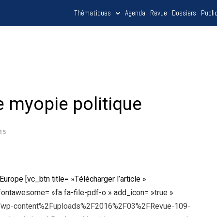
Thématiques
Agenda
Revue
Dossiers
Publi
e myopie politique
015
rope [vc_btn title= »Télécharger l’article »
n_fontawesome= »fa fa-file-pdf-o » add_icon= »true »
g%2Fwp-content%2Fuploads%2F2016%2F03%2FRevue-109-