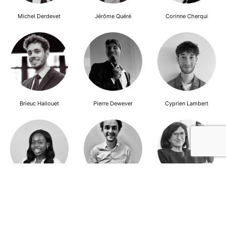
Michel Derdevet
Jérôme Quéré
Corinne Cherqui
Brieuc Hallouet
Pierre Dewever
Cyprien Lambert
Jeanne Wallian
Antoine Boulo
Anne Bucher