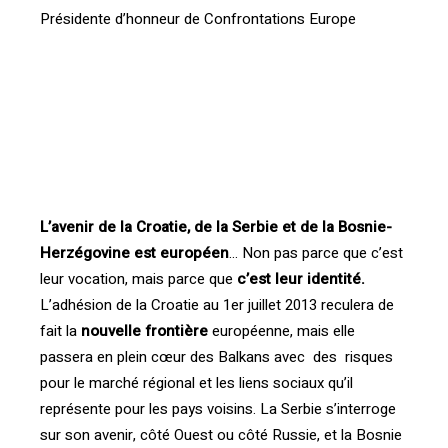
Présidente d’honneur de Confrontations Europe
[vc_btn title= »Télécharger l’article » style= »outline »
color= »blue » align= »right » i_icon_fontawesome= »fa
fa-file-pdf-o » add_icon= »true »
link= »url:http%3A%2F%2Fprod.confrontations.org%2Fw
p-content%2Fuploads%2F2016%2F04%2FInterface-
confrontations-FR-100-P8.pdf||target:%20_blank »]
L’avenir de la Croatie, de la Serbie et de la Bosnie-
Herzégovine est européen
… Non pas parce que c’est
leur vocation, mais parce que
c’est leur identité.
L’adhésion de la Croatie au 1er juillet 2013 reculera de
fait la
nouvelle frontière
européenne, mais elle
passera en plein cœur des Balkans avec des risques
pour le marché régional et les liens sociaux qu’il
représente pour les pays voisins. La Serbie s’interroge
sur son avenir, côté Ouest ou côté Russie, et la Bosnie