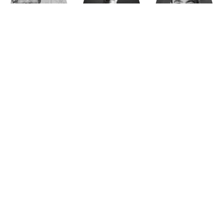
Mohamed Es-Sbai
Olivier Marty
Pierre Berlioz
Adhésion
Contact
Mentions légales
Déclaration de confidentialité
© Copyright - Confrontations Europe - Think Tank Européen