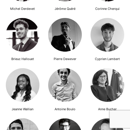
Michel Derdevet
Jérôme Quéré
Corinne Cherqui
Brieuc Hallouet
Pierre Dewever
Cyprien Lambert
Jeanne Wallian
Antoine Boulo
Anne Bucher