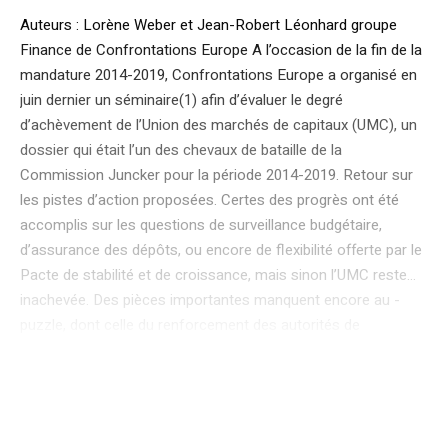
Auteurs : Lorène Weber et Jean-Robert Léonhard groupe
Finance de Confrontations Europe A l’occasion de la fin de la
mandature 2014-2019, Confrontations Europe a organisé en
juin dernier un séminaire(1) afin d’évaluer le degré
d’achèvement de l’Union des marchés de capitaux (UMC), un
dossier qui était l’un des chevaux de bataille de la
Commission Juncker pour la période 2014-2019. Retour sur
les pistes d’action proposées. Certes des progrès ont été
accomplis sur les questions de surveillance budgétaire,
d’assurance des dépôts, ou encore de flexibilité offerte par le
Pacte de stabilité et de croissance, mais sinon l’UMC reste…
inachevée. Des pièces importantes manquent encore au ­
puzzle, dont celle du renforcement des autorités de
supervision européenne. Or, ces progrès sont encore plus
nécessaires aujourd’hui qu’ils ne l’étaient lors de la mandature
précédente en raison de l’évolution du monde : Brexit, guerre
commerciale, remise en cause du multilatéralisme,