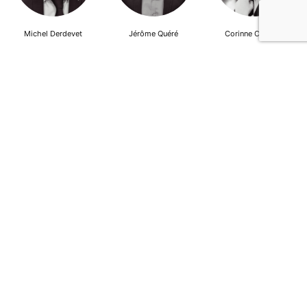
Michel Derdevet
Jérôme Quéré
Corinne Cherqui
Brieuc Hallouet
Pierre Dewever
Cyprien Lambert
Jeanne Wallian
Antoine Boulo
Anne Bucher