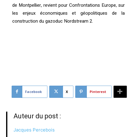
de Montpellier, revient pour Confrontations Europe, sur
les enjeux économiques et géopolitiques de la
construction du gazoduc Nordstream 2.
[vc_btn title= »Télécharger l’article » color= »primary »
link= »url:http%3A%2F%2Fconfrontations.org%2Fwp-
content%2Fuploads%2F2017%2F07%2FConfrontations
-Jacques-Percebois-Nordstream-
2-.pdf||target:%20_blank| »]
Facebook
X
Pinterest
Auteur du post :
Jacques Percebois