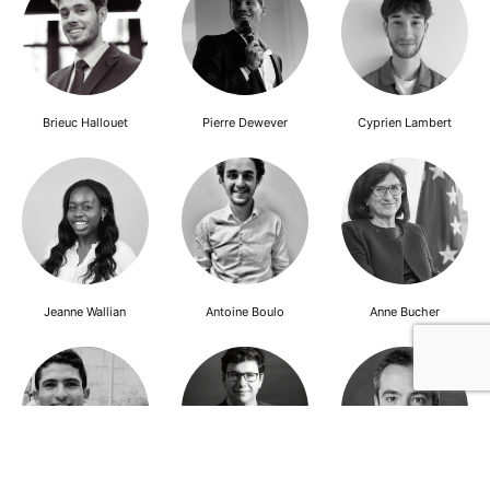
Brieuc Hallouet
Pierre Dewever
Cyprien Lambert
Jeanne Wallian
Antoine Boulo
Anne Bucher